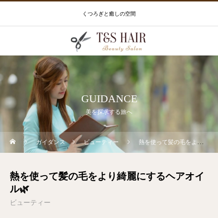
くつろぎと癒しの空間
GUIDANCE
美を探求する旅へ
ガイダンス
ビューティー
熱を使って髪の毛をより綺麗にするヘアオイル🌿
熱を使って髪の毛をより綺麗にするヘアオイ
ル🌿
ビューティー